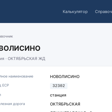
Калькулятор
Справоч
авочник
ВОЛИСИНО
ия · ОКТЯБРЬСКАЯ ЖД
лное наименование
НОВОЛИСИНО
д ЕСР
32302
п
станция
лезная дорога
ОКТЯБРЬСКАЯ