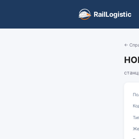
RailLogistic
← Спр
НО
станц
По
Ко
Ти
Же