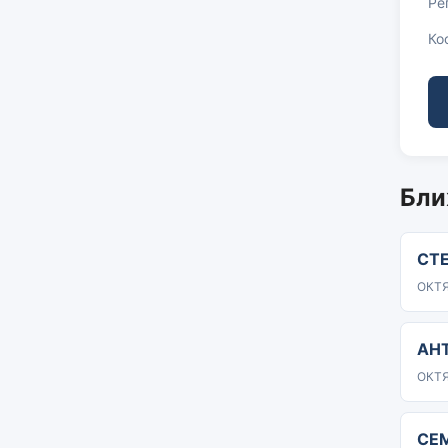
Ре
Ко
Бли
СТ
ОКТЯ
АН
ОКТЯ
СЕ