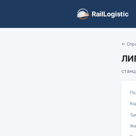
RailLogistic
← Спр
ЛИ
станц
По
Ко
Ти
Же