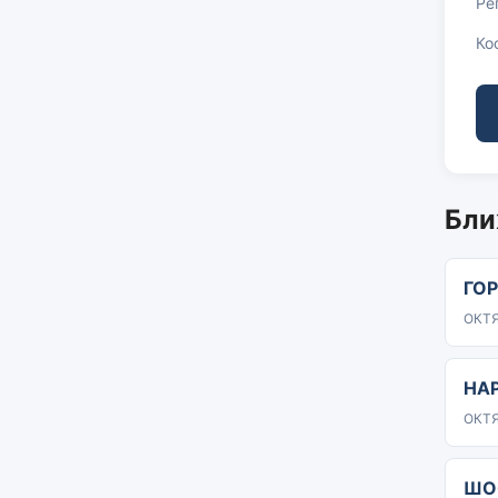
Ре
Ко
Бли
ГО
ОКТЯ
НА
ОКТЯ
ШО