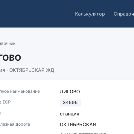
Калькулятор
Справоч
авочник
ГОВО
ия · ОКТЯБРЬСКАЯ ЖД
лное наименование
ЛИГОВО
д ЕСР
34505
п
станция
лезная дорога
ОКТЯБРЬСКАЯ