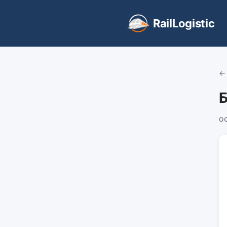
RailLogistic
←
о