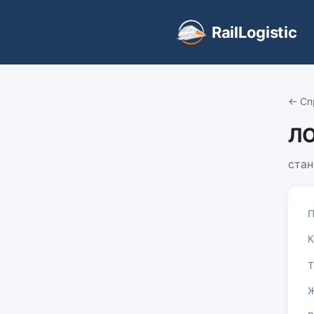
RailLogistic
← Сп
ЛО
ста
П
К
Т
Ж