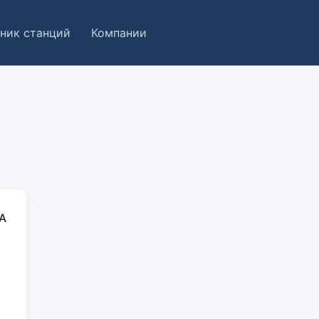
ник станций
Компании
А