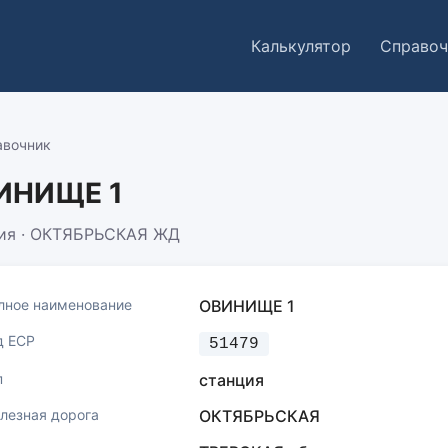
Калькулятор
Справоч
авочник
ИНИЩЕ 1
ия · ОКТЯБРЬСКАЯ ЖД
лное наименование
ОВИНИЩЕ 1
д ЕСР
51479
п
станция
лезная дорога
ОКТЯБРЬСКАЯ