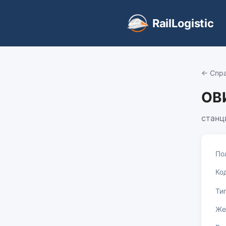
RailLogistic
← Спр
ОВ
станц
По
Ко
Ти
Же