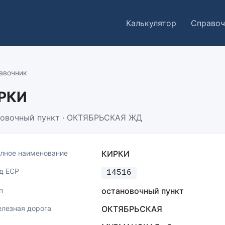
Калькулятор
Справоч
авочник
РКИ
новочный пункт · ОКТЯБРЬСКАЯ ЖД
лное наименование
КИРКИ
д ЕСР
14516
п
остановочный пункт
лезная дорога
ОКТЯБРЬСКАЯ