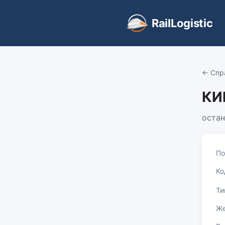
RailLogistic
← Спр
КИ
оста
По
Ко
Ти
Же