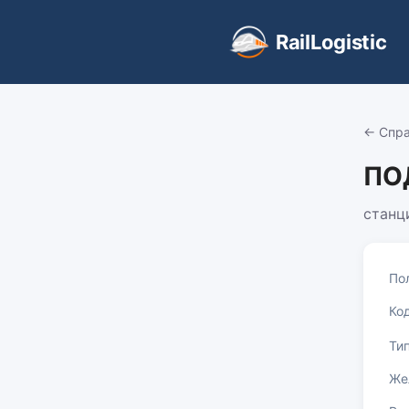
RailLogistic
← Спра
ПО
станц
По
Ко
Ти
Же