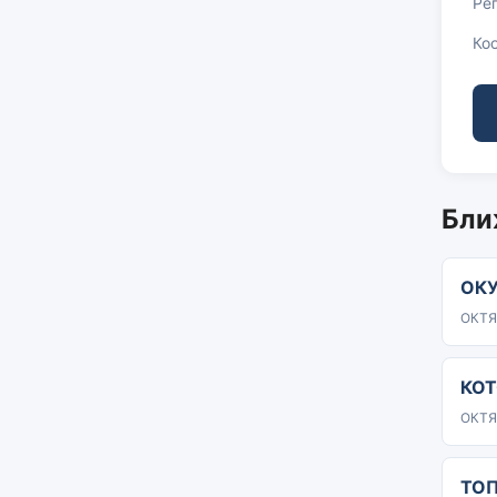
Ре
Ко
Бли
ОК
ОКТЯ
КО
ОКТЯ
ТО