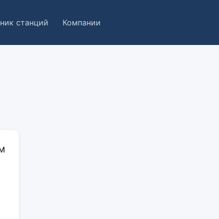
ник станций
Компании
М