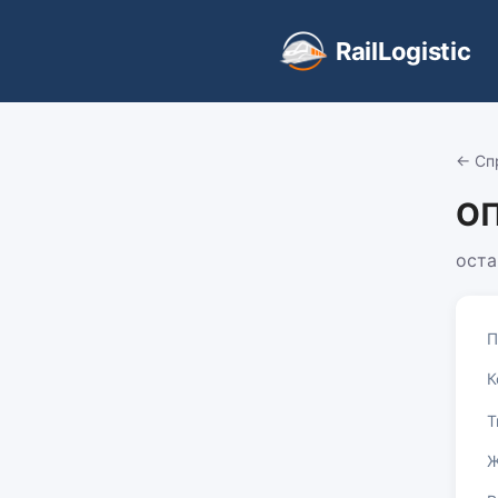
RailLogistic
← Сп
ОП
оста
П
К
Т
Ж