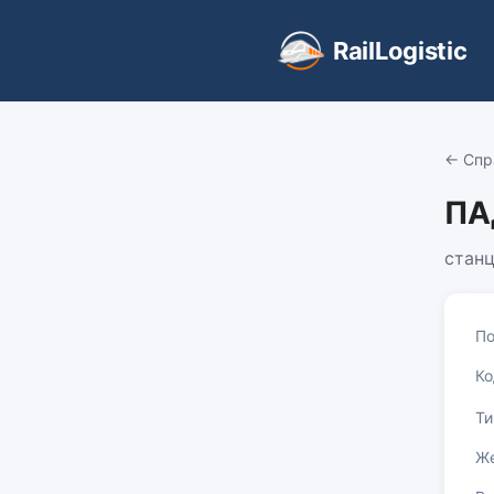
RailLogistic
← Спр
ПА
стан
По
Ко
Ти
Же