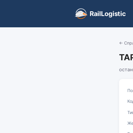
RailLogistic
← Спр
ТА
остан
По
Ко
Ти
Же