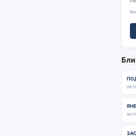
Ре
Ко
Бли
ПО
ОКТЯ
ЯН
ОКТЯ
ЗА