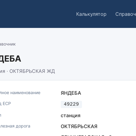
Калькулятор
Справоч
авочник
ДЕБА
ия · ОКТЯБРЬСКАЯ ЖД
лное наименование
ЯНДЕБА
д ЕСР
49229
п
станция
лезная дорога
ОКТЯБРЬСКАЯ