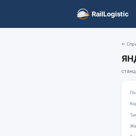
RailLogistic
← Спр
ЯН
станц
По
Ко
Ти
Же