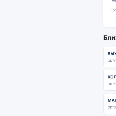
Ре
Ко
Бли
ВЫ
ОКТЯ
КО
ОКТЯ
МА
ОКТЯ