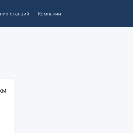
ник станций
Компании
 КМ