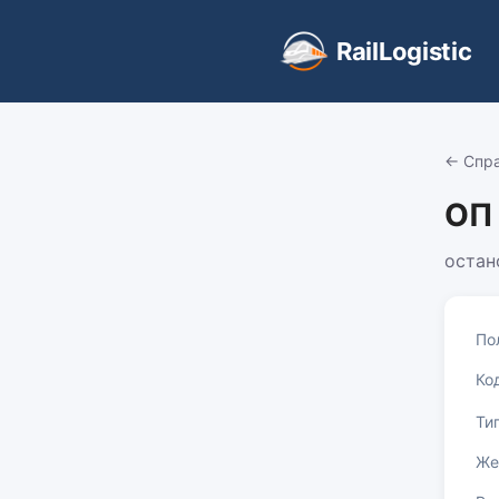
RailLogistic
← Спр
ОП
остан
По
Ко
Ти
Же