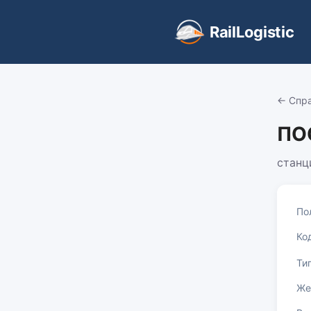
RailLogistic
← Спр
ПО
станц
По
Ко
Ти
Же