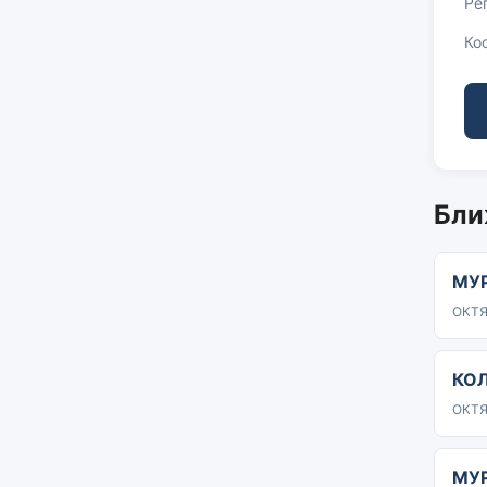
Ре
Ко
Бли
МУ
ОКТЯ
КО
ОКТЯ
МУ